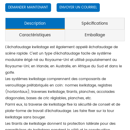
DEMANDER MAINTENANT
ENVOYER UN COURRIEL
Description
Spécifications
Caractéristiques
Emballage
L'échafaudage kwikstage est également appelé échafaudage de
scène rapide. C'est un type d'échafaudage facile de système
modulaire érigé né au Royaume-Uni et utilisé populairement au
Royaume-Uni, en Irlande, en Australie, en Afrique du Sud et dans le
golfe.
Les systèmes kwikstage comprennent des composants de
verrouillage préfabriqués en coin: normes kwikstage, registres
(horizontaux), traverses kwikstage, tirants, planches, accolades
diagonales, bases de cric réglables, planches, etc.
Parmi eux, la traverse de kwikstage fixe la sécurité de conseil et de
plate-forme de travail d'échafaudage. Les faire fixer sur la tour
kwikstage sans bouger.
Les tirants de kwikstage donnent la protection latérale pour des