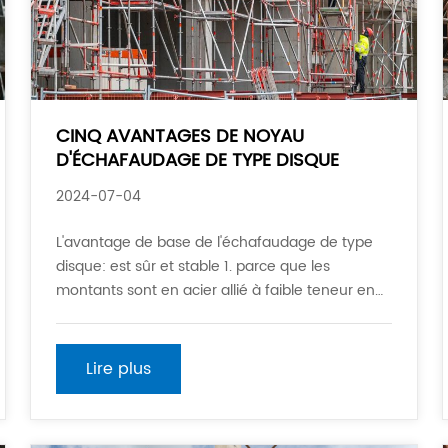
CINQ AVANTAGES DE NOYAU
D'ÉCHAFAUDAGE DE TYPE DISQUE
2024-07-04
L'avantage de base de l'échafaudage de type
disque: est sûr et stable 1. parce que les
montants sont en acier allié à faible teneur en
carbone Q345, leur capacité portante est
grandement améliorée. 2. la structure unique de
tige inclinée forme une structure invariante
Lire plus
géométrique triangulaire, qui est la plus stable
et sûre.