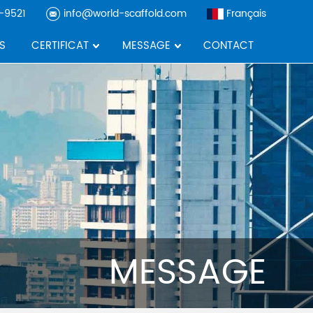
-9521
info@world-scaffold.com
Français
S
CERTIFICAT
MESSAGE
CONTACT
MESSAGE