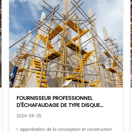
FOURNISSEUR PROFESSIONNEL
D'ÉCHAFAUDAGE DE TYPE DISQUE
VOUS EMMÈNE À COMPRENDRE LE
2024-06-25
CONTENU LIÉ À LA SÉCURITÉ
1. approbation de la conception et construction