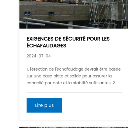
EXIGENCES DE SÉCURITÉ POUR LES
ÉCHAFAUDAGES
2024-07-04
1. l'érection de l'échafaudage devrait être basée
sur une base plate et solide pour assurer la
capacité portante et la stabilité suffisantes. 2.
des installations de protection de sécurité telles
que des filets de sécurité et des garde-corps
devraient être mises en place lors de l'utilisation
Lire plus
d'échafaudages pour assurer la sécurité des
travailleurs de la construction.