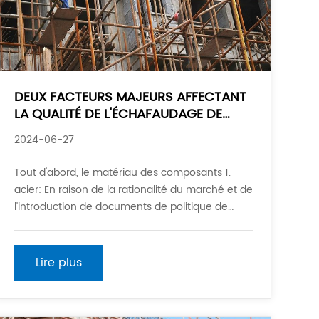
DEUX FACTEURS MAJEURS AFFECTANT
LA QUALITÉ DE L'ÉCHAFAUDAGE DE
TYPE DISQUE
2024-06-27
Tout d'abord, le matériau des composants 1.
acier: En raison de la rationalité du marché et de
l'introduction de documents de politique de
l'industrie, en particulier les dispositions
spécifiques sur le matériau d'échafaudage de
type disque dans le «Règlement technique de
Lire plus
sécurité pour les supports de tubes en acier de
type à disque de type douille f