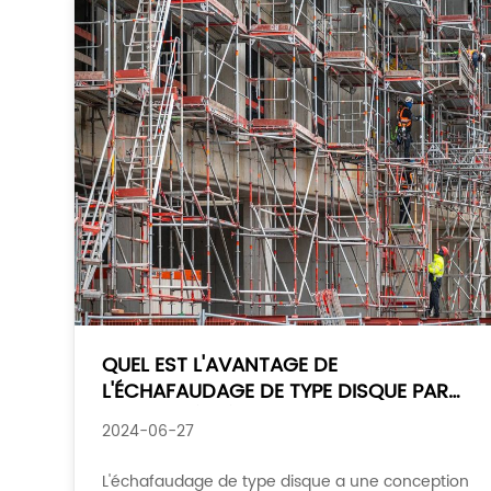
QUEL EST L'AVANTAGE DE
L'ÉCHAFAUDAGE DE TYPE DISQUE PAR
RAPPORT À L'ÉCHAFAUDAGE DE TYPE
2024-06-27
BOL ET DE TYPE ROUE
L'échafaudage de type disque a une conception