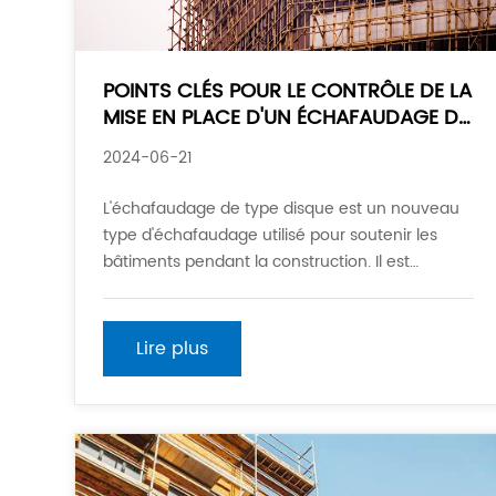
POINTS CLÉS POUR LE CONTRÔLE DE LA
MISE EN PLACE D'UN ÉCHAFAUDAGE DE
TYPE DISQUE
2024-06-21
L'échafaudage de type disque est un nouveau
type d'échafaudage utilisé pour soutenir les
bâtiments pendant la construction. Il est
largement utilisé dans la vie quotidienne et est
souvent utilisé dans les ponts, les métros, les
grandes usines et autres bâtiments. Il y a aussi
Lire plus
des spécifications et des exigences qui doivent
être suivies dans le processus