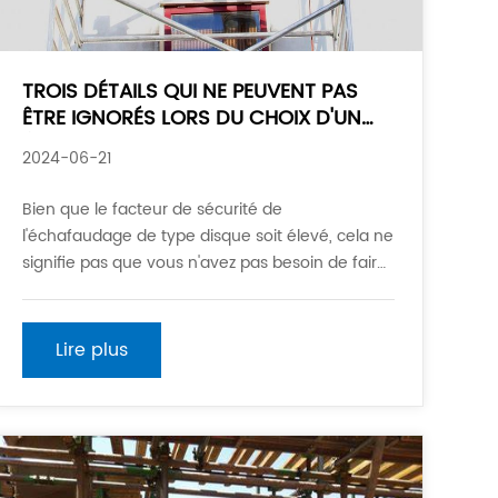
TROIS DÉTAILS QUI NE PEUVENT PAS
ÊTRE IGNORÉS LORS DU CHOIX D'UN
ÉCHAFAUDAGE DE TYPE DISQUE
2024-06-21
Bien que le facteur de sécurité de
l'échafaudage de type disque soit élevé, cela ne
signifie pas que vous n'avez pas besoin de faire
attention à sa qualité lors de l'achat d'un
échafaudage de type disque. Comme nous le
savons tous, le travail en haute altitude est un
Lire plus
travail qui menace les problèmes de sécurité, et
la qualité de l'outil auxiliaire échafoldi