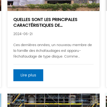
QUELLES SONT LES PRINCIPALES
CARACTÉRISTIQUES DE
L'ÉCHAFAUDAGE DE TYPE DISQUE
2024-06-21
Ces dernières années, un nouveau membre de
la famille des échafaudages est apparu-
l'échafaudage de type disque. Comme
nouveau type de système de soutien de
bâtiment, il peut se composer de différentes
formes et capacités porteuses selon différentes
Lire plus
conditions de construction d'effectuer le sc de
simple-rangée et de double-rangée