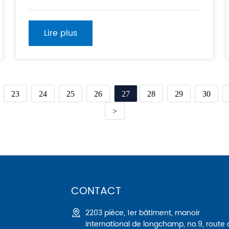
plan ne peuvent pas être modifiés en privé au
milieu. Si le plan doit être modifié, il doit être
signé par un professionnel responsable. 2.
Lire plus
Pendant l'érection
23
24
25
26
27
28
29
30
>
CONTACT
2203 pièce, 1er bâtiment, manoir
international de longchamp, no.9, route