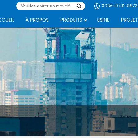
0086-0731-8873
CCUEIL
À PROPOS
PRODUITS
USINE
PROJET