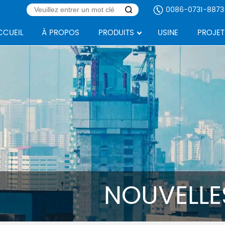
0086-0731-8873
CCUEIL
À PROPOS
PRODUITS
USINE
PROJET
NOUVELLES