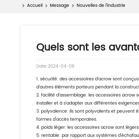
Accueil
Message
Nouvelles de l'industrie
Quels sont les avant
Date:2024-04-08
1. sécurité: des accessoires d'acrow sont conçus avec la sécurité à l'esprit, fournissant une structure stable et sûre pour soutenir des murs, des planchers, et
d'autres éléments porteurs pendant la construct
2. facilité d'assemblage: les accessoires acrow sont relativement simples à assembler et à ajuster, ne nécessitant aucun outil spécial. Cela les rend rapides à
installer et à s'adapter aux différentes exigences
3. polyvalence: ils sont polyvalents et peuvent être utilisés pour une variété d'applications, y compris étayer les murs, soutenir les poutres ou créer des plates-
formes d'accès temporaires.
4. poids léger: les accessoires acrow sont légers
5. rentable: par rapport aux systèmes d'échafaudage traditionnels, acrow props peut être une option plus économique, en particulier pour les projets à court