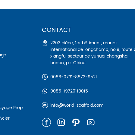
CONTACT
2203 pièce, 1er bâtiment, manoir
international de longchamp, no.9, route
age
xiangfu, secteur de yuhua, changsha ,
hunan, p.r. Chine
0086-0731-8873-9521
0086-19720110015
info@world-scaffold.com
tayage Prop