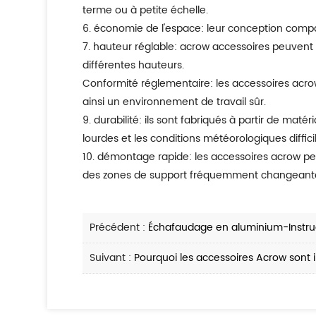
terme ou à petite échelle.
6. économie de l'espace: leur conception compa
7. hauteur réglable: acrow accessoires peuvent être facilement ajustés à différentes hauteurs, permettant une flexibilité dans les structures de support de
différentes hauteurs.
Conformité réglementaire: les accessoires acrow sont souvent conçus pour répondre aux normes et réglementations internationales de sécurité, garantissant
ainsi un environnement de travail sûr.
9. durabilité: ils sont fabriqués à partir de matériaux de haute qualité qui peuvent résister aux rigueurs des chantiers de construction, y compris les charges
lourdes et les conditions météorologiques diffici
10. démontage rapide: les accessoires acrow peuvent être rapidement démontés et déplacés vers un autre endroit, ce qui est idéal pour les projets nécessitant
des zones de support fréquemment changeant
Précédent :
Échafaudage en aluminium-Instruct
Suivant :
Pourquoi les accessoires Acrow sont 