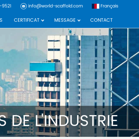
-9521
info@world-scaffold.com
Français
S
CERTIFICAT
MESSAGE
CONTACT
 DE L'INDUSTRIE