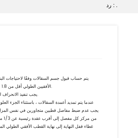
رد : .
الأفقيين الطولي أقل من 1.8 متر ، ويجب أن يكون التباعد بين القطبين الأفقيين العمودي أقل من 2 متر. يجب قبول السقالات التي يحملها المبنى وفقًا لمتطلبات الحساب.
2) يجب تنفيذ الانحراف العمودي للعمود وفقًا للبيانات الواردة في الجدول 8.2.4 من المواصفات الفنية لسقالات الأنابيب الفولاذية من نوع السحابة لتشييد المباني.