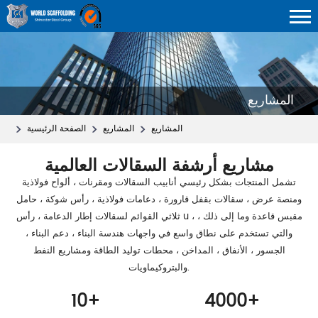
المشاريع
المشاريع
المشاريع
الصفحة الرئيسية
مشاريع أرشفة السقالات العالمية
تشمل المنتجات بشكل رئيسي أنابيب السقالات ومقرنات ، ألواح فولاذية
ومنصة عرض ، سقالات بقفل قارورة ، دعامات فولاذية ، رأس شوكة ، حامل
ثلاثي القوائم لسقالات إطار الدعامة ، رأس u ، مقبس قاعدة وما إلى ذلك ،
والتي تستخدم على نطاق واسع في واجهات هندسة البناء ، دعم البناء ،
الجسور ، الأنفاق ، المداخن ، محطات توليد الطاقة ومشاريع النفط
والبتروكيماويات.
10
+
4000
+