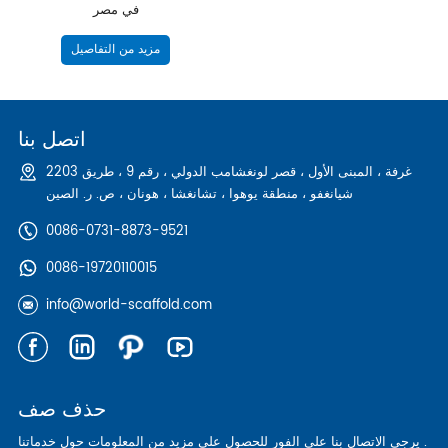
في مصر
مزيد من التفاصيل
اتصل بنا
2203 غرفة ، المبنى الأول ، قصر لونغشامب الدولي ، رقم 9 ، طريق
شيانغفو ، منطقة يوهوا ، تشانغشا ، هونان ، ص. ر. الصين
0086-0731-8873-9521
0086-19720110015
info@world-scaffold.com
حذف صف
يرجى الاتصال بنا على الفور للحصول على مزيد من المعلومات حول خدماتنا .