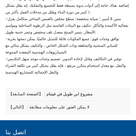
إضافية. هناك حاجة إلى أدوات يدوية بسيطة فقط للتجميع والتفكيك. إنه يقلل بشكل
كبير من دورة البناء ويقلل من مدخلات العمل بأكثر من ٪.
-متين & أمبير ؛ صيانة منخفضة: سطح مجلفن بالغمس الساخن متكامل يعزل
بفعالية الأكسدة والتآكل. تتكيف مع البيئات القاسية مثل الرطوبة الساحلية ومواسم
الأمطار. يتميز المنتج بمعدل تلف منخفض وعمر خدمة طويل.
-توافق وحدات قوي: جميع المكونات قابلة للتبديل عالميًا. يمكن دمجها بحرية
للمباني المنحنية والشاهقة وذات الشكل الخاص ، والتكيف بشكل مثالي مع
السيناريوهات الهندسية المعقدة المتنوعة.
-توفير في التكاليف وقابل لإعادة التدوير: تصميم وحدات موحد سهل التكديس
والنقل. مع معدل استخدام متكرر مرتفع ، فإنه يقلل بشكل كبير من تكلفة الشراء
والنقل الإجمالية للمشاريع الهندسية.
مشروع ابن طويل في فيتنام
【الصفحة السابقة】 :
【التالي】 : لا يمكن العثور على معلومات مطابقة
اتصل بنا