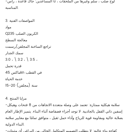
-المساعدين: جاك قاعدة ، رأس u ، لوح صلب ، سلم وغيرها من الملحقات
المناسبة.
3. المواصفات الفنية
مواد
Q235 الكربون الصلب
معالجة السطح
تراجع الساخنة المجلفن/رسمت
سمك الجدار
3.0 ، \ 3.2 ، \ 3.5 ،
قدرة تحمل
ماكس 45kn في القطب
خدمة الحياة
15-20 سنة (مجلفن)
4. مزايا المنتج
-سلامة هيكلية ممتازة: تعتمد على وصلة متعددة الاتجاهات من 8 فتحات وهيكل
إسفين ذاتي القفل بالجاذبية. لا توجد أجزاء فضفاضة أثناء البناء. يتميز الإطار العام
بصلابة عالية ومقاومة قوية للرياح وأداء حمل ثقيل ، متوافق تمامًا مع معايير سلامة
البناء الدولية.
-كفاءة بناء عالية: لا يتطلب التصميم المتكامل الخالي من البراغي أي مثبتات