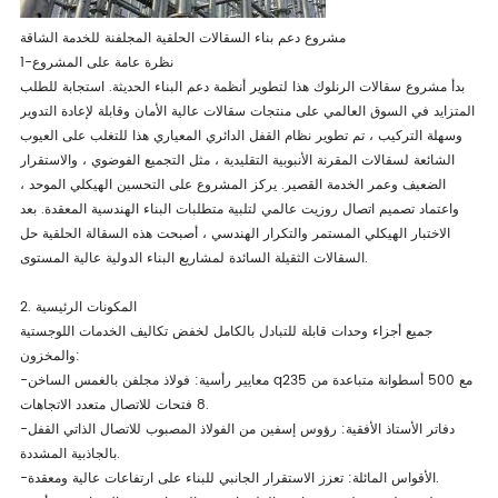
مشروع دعم بناء السقالات الحلقية المجلفنة للخدمة الشاقة
1-نظرة عامة على المشروع
بدأ مشروع سقالات الرنلوك هذا لتطوير أنظمة دعم البناء الحديثة. استجابة للطلب
المتزايد في السوق العالمي على منتجات سقالات عالية الأمان وقابلة لإعادة التدوير
وسهلة التركيب ، تم تطوير نظام القفل الدائري المعياري هذا للتغلب على العيوب
الشائعة لسقالات المقرنة الأنبوبية التقليدية ، مثل التجميع الفوضوي ، والاستقرار
الضعيف وعمر الخدمة القصير. يركز المشروع على التحسين الهيكلي الموحد ،
واعتماد تصميم اتصال روزيت عالمي لتلبية متطلبات البناء الهندسية المعقدة. بعد
الاختبار الهيكلي المستمر والتكرار الهندسي ، أصبحت هذه السقالة الحلقية حل
السقالات الثقيلة السائدة لمشاريع البناء الدولية عالية المستوى.
2. المكونات الرئيسية
جميع أجزاء وحدات قابلة للتبادل بالكامل لخفض تكاليف الخدمات اللوجستية
والمخزون:
-معايير رأسية: فولاذ مجلفن بالغمس الساخن q235 مع 500 أسطوانة متباعدة من
8 فتحات للاتصال متعدد الاتجاهات.
-دفاتر الأستاذ الأفقية: رؤوس إسفين من الفولاذ المصبوب للاتصال الذاتي القفل
بالجاذبية المشددة.
-الأقواس المائلة: تعزز الاستقرار الجانبي للبناء على ارتفاعات عالية ومعقدة.