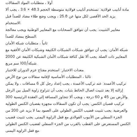
أولا ، متطلبات المواد السقالات
مادة أنابيب فولاذية: تستخدم أنابيب فولاذية متوسطة الحجم 48.3 × 3.6 ، يجب ألا
يزيد الحد الأقصى لكل منها عن 25.8 ، ويجب وضع طلاء مضاد للصدأ قبل
الاستخدام.
معايير التثبيت: يجب أن تتوافق السحابات مع المعايير الوطنية ويجب معالجة
السطح بمضاد للصدأ.
ثانياً ، متطلبات شبكة الأمان
شبكة الأمان: يجب أن تتوافق شبكات الشبكات الكثيفة وشبكات الأمان الأفقية مع
المعايير ذات الصلة. يجب ألا تقل كثافة شبكات الأمان الشبكية الكثيفة عن 2000
شبكة/100 سم مربع.
معدات الاختبار: استخدم مفتاح عزم الدوران للاختبار.
ثالثا ، المتطلبات الأساسية لإقامة سقالات من نوع الأرض
تركيب الأعمدة: عند تركيب الأعمدة ، يجب إعداد رجل كل 6 مسافات ، ولا يمكن
إزالته إلا بعد تثبيت اتصال الحائط بثبات. يجب أن تتراوح زاوية الميل بين الرجل
والأرض بين 45 و 60 درجة ، ويجب ألا تتجاوز المسافة إلى العقدة الرئيسية 300.
تركيب قضبان الكنس: يجب أن تكون السقالات مجهزة بقضبان الكنس الطولية
والعرضية. يجب تثبيت قضيب الكنس الطولي على العمود بما لا يزيد عن 200 من
الجزء السفلي من الأنبوب الفولادي مع قفل الزاوية اليمنى. يجب تثبيت قضيب
الكنس المستعرض على القطب بالقرب من الجزء السفلي لقضيب الكنس الطولي
مع قفل الزاوية اليمنى.