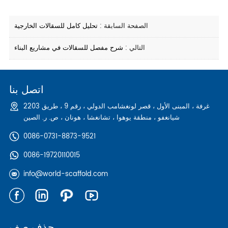
الصفحة السابقة :
تحليل كامل للسقالات الخارجية
التالي :
شرح مفصل للسقالات في مشاريع البناء
اتصل بنا
2203 غرفة ، المبنى الأول ، قصر لونغشامب الدولي ، رقم 9 ، طريق
شيانغفو ، منطقة يوهوا ، تشانغشا ، هونان ، ص. ر. الصين
0086-0731-8873-9521
0086-19720110015
info@world-scaffold.com
حذف صف