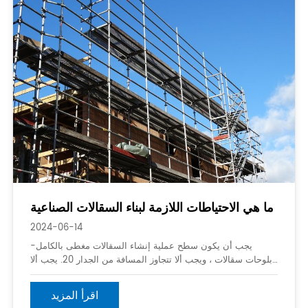
ما هي الاحتياطات اللازمة لبناء السقالات الصناعية
2024-06-14
-يجب أن يكون سطح عملية إنشاء السقالات مغطى بالكامل
بلوحات سقالات ، ويجب ألا تتجاوز المسافة من الجدار 20. يجب ألا
تكون هناك فجوات أو ألواح تحقيق أو ألواح طيران ؛ -يجب تثبيت
درابزين و 20 رفرف قدم عالي على السطح الخارجي للعملية sur
اقرأ المزيد