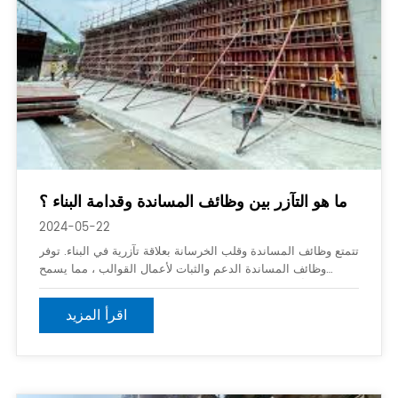
ما هو التآزر بين وظائف المساندة وقدامة البناء ؟
2024-05-22
تتمتع وظائف المساندة وقلب الخرسانة بعلاقة تآزرية في البناء. توفر
وظائف المساندة الدعم والثبات لأعمال القوالب ، مما يسمح
بتشييدها بأمان وفعالية. القوالب ، بدوره ، يوفر أساسا متينا لأعمال
الخرسانة ويحمي العمال والمعدات من السقوط
اقرأ المزيد