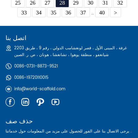
25
26
27
28
29
30
31
32
33
34
35
36
37
40
>
...
اتصل بنا
2203 غرفة ، المبنى الأول ، قصر لونغشامب الدولي ، رقم 9 ، طريق
شيانغفو ، منطقة يوهوا ، تشانغشا ، هونان ، ص. ر. الصين
0086-0731-8873-9521
0086-19720110015
info@world-scaffold.com
حذف صف
يرجى الاتصال بنا على الفور للحصول على مزيد من المعلومات حول خدماتنا .