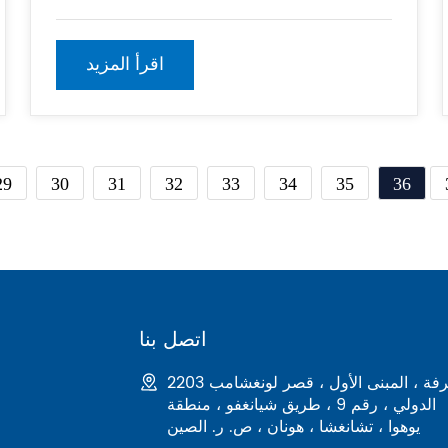
بشكل صحيح ، بما في ذلك اللوحات والأبازيم
والوظائف العمودية. 2. الأساس: تأكد من أن
السقالات
اقرأ المزيد
29
30
31
32
33
34
35
36
اتصل بنا
2203 غرفة ، المبنى الأول ، قصر لونغشامب
الدولي ، رقم 9 ، طريق شيانغفو ، منطقة
يوهوا ، تشانغشا ، هونان ، ص. ر. الصين