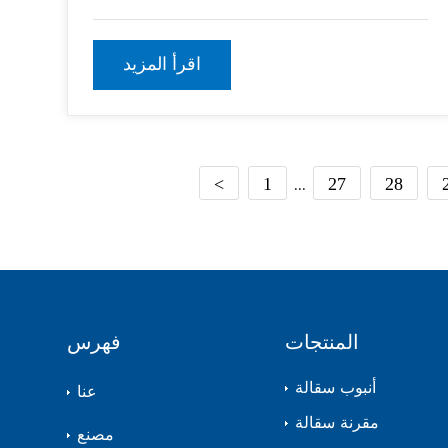
الفولاذية. تشمل هذه الملحقات على سبيل المثال لا
الحصر قارنات السقالات ، الرافعات الأساسية ،
الأرجل القابلة للتعديل ، الأقواس المتقاطعة ، la
اقرأ المزيد
...
<
1
27
28
المنتجات
فهرس
أنبوب سقالة
عنا
مقرنة سقالة
مصنع