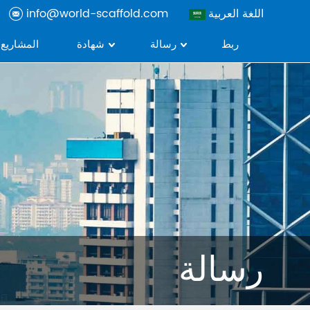
اللغة العربية
info@world-scaffold.com
ربط
رسالة
شهادة
المشاريع
رسالة