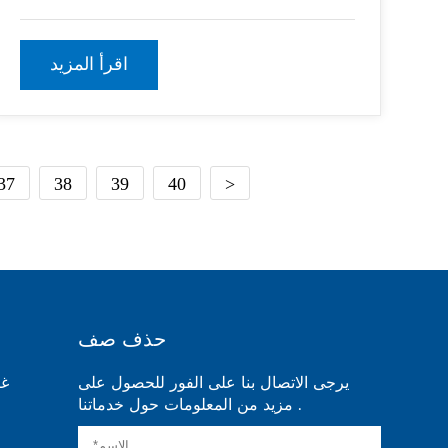
يقلل من الوقت والجهد اللازمين لإعداد وإزالة
السقالات ، مما يؤدي إلى توفير التكاليف وزيادة
اقرأ المزيد
37
38
39
40
>
حذف صف
يرجى الاتصال بنا على الفور للحصول على
مزيد من المعلومات حول خدماتنا .