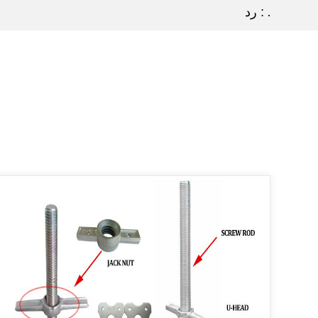
رد : .