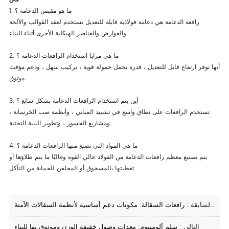
1. ما هو مقبس الدعامة ؟
رافعة الدعامة هي دعامة فولاذية قابلة للتعديل تستخدم لعقد القوالب والألحة
والعوارض والعناصر الهيكلية الأخرى أثناء البناء.
2. ما هي مزايا استخدام الرافعات الدعامة ؟
أنها توفر ارتفاع قابل للتعديل ، قدرة تحمل حمولة قوية ، تركيب سهل ، ودعم مؤقت
موثوق.
3. أين يتم استخدام الرافعات الدعامة بشكل شائع ؟
تستخدم الرافعات على نطاق واسع في تشييد المباني ، وأنظمة صب الخرسانة ،
ومشاريع الجسور ، وتطوير البنية التحتية.
4. ما هي المواد التي تصنع منها الرافعات الدعامة ؟
يتم تصنيع معظم رافعات الدعامة من الفولاذ عالي القوة وغالبًا ما يتم طلاؤها أو
تغطيتها بالمسحوق أو المجلفن للحماية من التآكل.
الصفحة السابقة :
رافعات السقالة: مكونات دعم أساسية لأنظمة السقالات الآمنة
التالي :
سلم ألومنيوم: معدات وصول خفيفة الوزن وموثوق بها للبناء