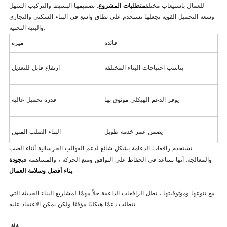
للعمال باستيعاب مختلف
متطلبات المشروع
. تصميمها البسيط والتركيب السهل
وسعة التحميل القوية تجعلها تستخدم على نطاق واسع في البناء السكني والتجاري
والبنية التحتية.
فائدة
ميزة
يناسب احتياجات البناء المختلفة
ارتفاع قابل للتعديل
يوفر الدعم الهيكلي موثوق بها
قدرة تحميل عالية
يضمن عمر خدمة طويل
البناء الصلب المتين
تستخدم رافعات الدعامة بشكل شائع لدعم القوالب الخرسانية أثناء الصب
يحسن كفاءة العمل
تجميع سهل
والمعالجة. أنها تساعد في الحفاظ على التوافق ومنع الحركة ، والمساهمة في
جودة
.
بناء أفضل وسلامة العمال
مع تنوعها وموثوقيتها ، تظل الرافعات الداعمة حلاً مهمًا لمشاريع البناء الحديثة التي
تتطلب دعمًا هيكليًا مؤقتًا ولكن يمكن الاعتماد عليه.
فاق