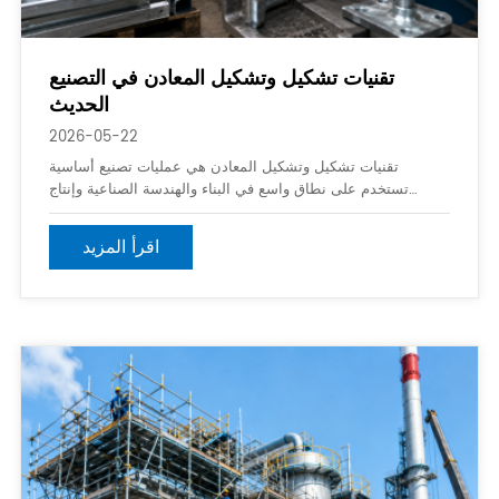
تقنيات تشكيل وتشكيل المعادن في التصنيع
الحديث
2026-05-22
تقنيات تشكيل وتشكيل المعادن هي عمليات تصنيع أساسية
تستخدم على نطاق واسع في البناء والهندسة الصناعية وإنتاج
السيارات وصناعات تصنيع المعادن. هذه التقنيات تساعد على
تحويل المواد المعدنية الخام إلى أشكال دقيقة ومكونات هيكلية مع
اقرأ المزيد
تحسين str