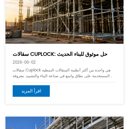
سقالات CUPLOCK: حل موثوق للبناء الحديث
2026-06-02
سقالات Cuplock هي واحدة من أكثر أنظمة السقالات النمطية
المستخدمة على نطاق واسع في صناعة البناء والتشييد. معروفة
بآلية القفل البسيطة ، والقدرة العالية للحمل ، وعملية التركيب
السريعة ، يتم تطبيق سقالات Cuplock على نطاق واسع في
اقرأ المزيد
المباني التجارية والمرافق الصناعية والجسور ومشاريع البنية التحتية
وأعمال الصيانة. يسمح تصميمه المتنوع للمقاولين بإنشاء منصات
وصول آمنة وفعالة مع تقليل تكاليف العمالة ووقت التجميع.