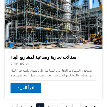
سقالات تجارية وصناعية لمشاريع البناء
2026-05-21
تستخدم السقالات التجارية والصناعية على نطاق واسع في البناء
والصيانة والمشاريع الصناعية. يوفر منصات عمل آمنة ومستقرة
للعمال الذين يعملون في الارتفاع. أنظمة السقالات ضرورية للمباني
التجارية والمصانع والجسور ومحطات الطاقة ومشاريع إنشاء البنية
اقرأ المزيد
التحتية.