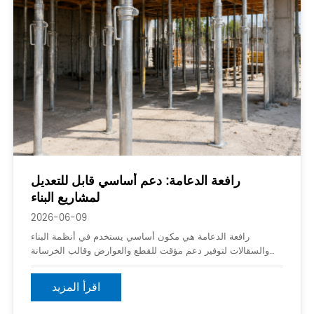
رافعة الدعامة: دعم أساسي قابل للتعديل
لمشاريع البناء
2026-06-09
رافعة الدعامة هي مكون أساسي يستخدم في أنظمة البناء
والسقالات لتوفير دعم مؤقت للقطع والعوارض وقالب الخرسانة
والعناصر الهيكلية الأخرى أثناء مشاريع البناء. مصممة للقوة والقابلية
للتعديل ، الرافعات الدعامة تساعد على ضمان الاستقرار والسلامة
اقرأ المزيد
طوال عملية البناء.