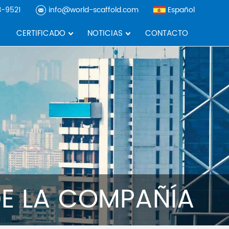
3-9521
info@world-scaffold.com
Español
CERTIFICADO
NOTICIAS
CONTACTO
DE LA COMPAÑÍA