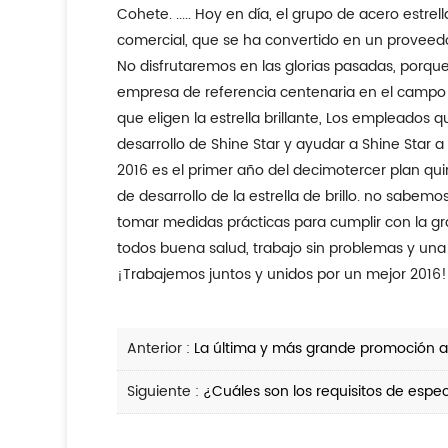
Cohete. ..... Hoy en día, el grupo de acero estrella brillo tiene 16 filiales de la empresa, así como la cobertura global y ventas altamente competitivas y la red
comercial, que se ha convertido en un proveedor
No disfrutaremos en las glorias pasadas, porque cada paso del desarrollo de la estrella brillante es solo un pequeño paso hacia el objetivo de construir una
empresa de referencia centenaria en el campo de
que eligen la estrella brillante, Los empleados
desarrollo de Shine Star y ayudar a Shine Star a 
2016 es el primer año del decimotercer plan quinquenal para el desarrollo económico y social nacional de la República Popular de China, y también es el año 23
de desarrollo de la estrella de brillo. no sabemo
tomar medidas prácticas para cumplir con la gr
todos buena salud, trabajo sin problemas y una f
¡Trabajemos juntos y unidos por un mejor 2016!
Anterior :
La última y más grande promoción an
Siguiente :
¿Cuáles son los requisitos de espe