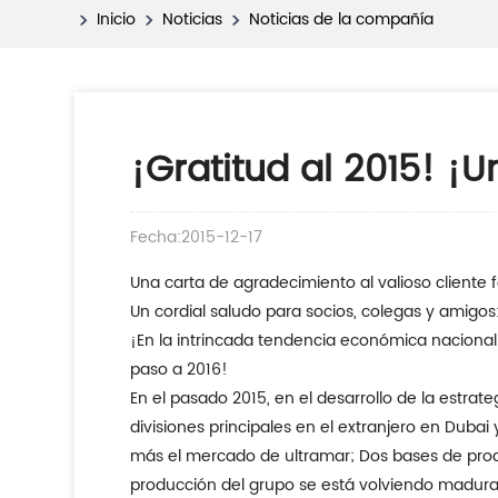
Inicio
Noticias
Noticias de la compañía
¡Gratitud al 2015! ¡
Fecha:2015-12-17
Una carta de agradecimiento al valioso cliente 
Un cordial saludo para socios, colegas y amigos
¡En la intrincada tendencia económica nacional e internacional, brillar grupo de acero estrella junto con usted, de manera constante a través de 2015, y dio
paso a 2016!
En el pasado 2015, en el desarrollo de la estrategia de globalización, el grupo de acero de estrella de brillo ha agregado varios golpes de fuerte énfasis: dos
divisiones principales en el extranjero en Duba
más el mercado de ultramar; Dos bases de produ
producción del grupo se está volviendo madura