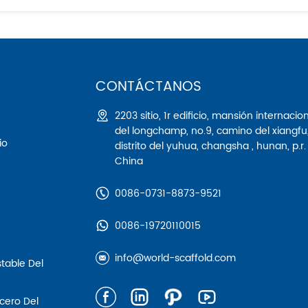
CONTÁCTANOS
2203 sitio, 1r edificio, mansión internacio
del longchamp, no.9, camino del xiangfu
io
distrito del yuhua, changsha , hunan, p.r.
China
0086-0731-8873-9521
0086-19720110015
info@world-scaffold.com