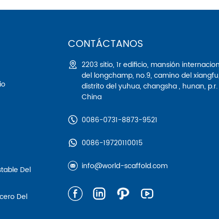
CONTÁCTANOS
2203 sitio, 1r edificio, mansión internacio
del longchamp, no.9, camino del xiangfu
io
distrito del yuhua, changsha , hunan, p.r.
China
0086-0731-8873-9521
0086-19720110015
info@world-scaffold.com