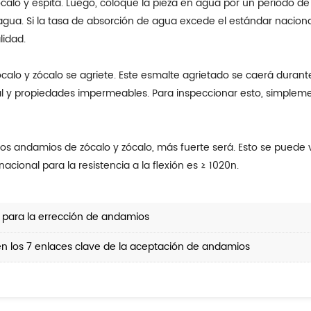
lo y espita. Luego, coloque la pieza en agua por un período de 
agua. Si la tasa de absorción de agua excede el estándar nacion
lidad.
lo y zócalo se agriete. Este esmalte agrietado se caerá durante
al y propiedades impermeables. Para inspeccionar esto, simplemen
os andamios de zócalo y zócalo, más fuerte será. Esto se puede v
nacional para la resistencia a la flexión es ≥ 1020n.
para la errección de andamios
en los 7 enlaces clave de la aceptación de andamios