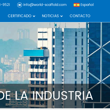
3-9521
info@world-scaffold.com
Español
CERTIFICADO
NOTICIAS
CONTACTO
DE LA INDUSTRIA