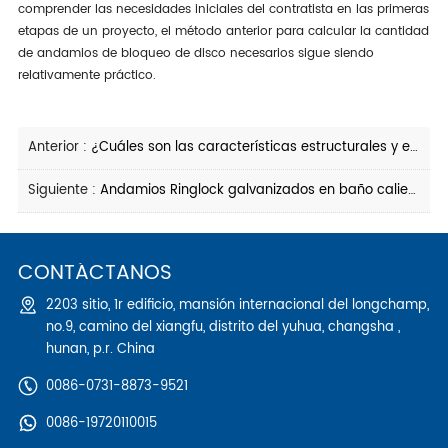
comprender las necesidades iniciales del contratista en las primeras
etapas de un proyecto, el método anterior para calcular la cantidad
de andamios de bloqueo de disco necesarios sigue siendo
relativamente práctico.
Anterior :
¿Cuáles son las características estructurales y el rendimiento de seguridad de los andamios de bloqueo de disco?
Siguiente :
Andamios Ringlock galvanizados en baño caliente empodera la construcción de fachades
CONTÁCTANOS
2203 sitio, 1r edificio, mansión internacional del longchamp,
no.9, camino del xiangfu, distrito del yuhua, changsha ,
hunan, p.r. China
0086-0731-8873-9521
0086-19720110015