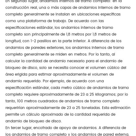
En segundo lugar, andamios internos de tramo completo: en la
construcción real, una o más capas de andamios internos de tramo
completo generalmente se instalan en ubicaciones específicas
como una plataforma de trabajo. De acuerdo con las
especificaciones estándar, los andamios internos de tramo
completo son principalmente de 1,8 metros por 1,8 metros de
longitud, con 1-2 pasillos en la parte inferior. A diferencia de los
andamios de paredes exteriores, los andamios internos de tramo
completo generalmente se miden en metros. Por lo tanto, al
calcular la cantidad de andamio necesario para el andamio de
bloqueo de disco, solo se necesita conocer el volumen cúbico del
área erigida para estimar aproximadamente el volumen de
andamio requerido. Por ejemplo, de acuerdo con una
especificación estándar, cada metro cúbico de andamios de tramo
completo requiere aproximadamente de 23 a 25 kilogramos; por lo
tanto, 100 metros cuadrados de andamios de tramo completo
requerirían aproximadamente de 23 a 25 toneladas. Esta estimación
permite un cálculo aproximado de la cantidad requerida de
andamio de bloqueo de disco.
En tercer lugar, encofrado de apoyo de andamios. A diferencia de
los andamios de tramo completo y los andamios de pared externa,