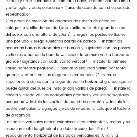
estable y no suspendida. Al colocar la base, se debe usar una línea
y una regla, y debe colocarse y fijarse de acuerdo con el espaciado
especificado.
2. el orden de erección del andamio de tubería de acero es:
coloque la varilla de barrido (una varilla horizontal grande cerca
del suelo, con una altura de 20cm) → erguir los postes verticales
uno por uno, Y luego sujetarlos barras de barrido → instalar las
pequeñas barras horizontales de barrido y sujetarlos con los postes
verticales o barras de barrido → instalar la primera varilla horizontal
grande (sujetarlos con cada varilla vertical) → instalar la primera
varilla horizontal pequeña → instalar la segunda varilla horizontal
grande → añadir varillas diagonales temporales (El extremo
superior está sujeto con la segunda varilla horizontal grande, que se
puede quitar después de instalar dos varillas de pared) → instale la
tercera y cuarta varillas horizontales grandes y varillas horizontales
pequeñas → instale las varillas de pared de conexión → instale los
postes verticales → agregue tijeras de refuerzo → coloque el tablero
de andamios.
Los postes verticales deben establecerse equidistantes y rectos, y su
espaciamiento longitudinal no debe exceder los 1,8 m. El
espaciamiento horizontal de los polos verticales es 1,0 m, y la