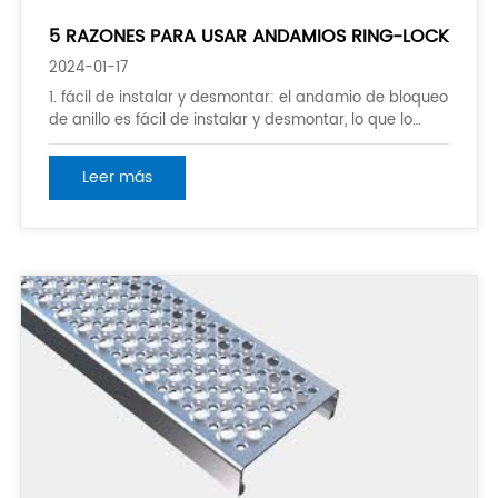
5 RAZONES PARA USAR ANDAMIOS RING-LOCK
2024-01-17
1. fácil de instalar y desmontar: el andamio de bloqueo
de anillo es fácil de instalar y desmontar, lo que lo
hace adecuado para tareas a corto plazo o
temporales donde se necesita andamio solo por un
Leer más
corto período de tiempo. 2. seguro y confiable: el
andamio de la Anillo-cerradura se diseña para
proporcionar una ayuda estable para los
trabajadores