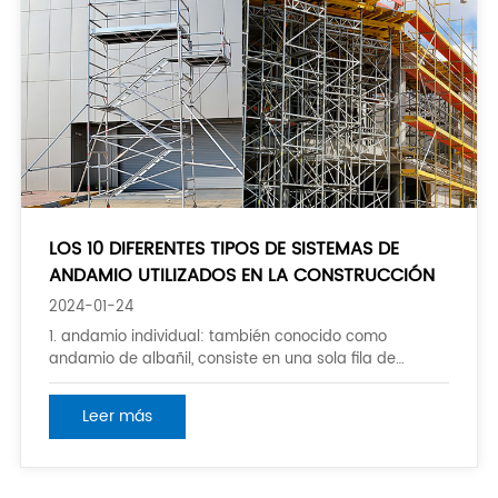
LOS 10 DIFERENTES TIPOS DE SISTEMAS DE
ANDAMIO UTILIZADOS EN LA CONSTRUCCIÓN
2024-01-24
1. andamio individual: también conocido como
andamio de albañil, consiste en una sola fila de
soportes verticales fijados al suelo. Se utiliza
principalmente para trabajos ligeros de construcción
Leer más
y mantenimiento. 2. doble andamio: este tipo
proporciona un mayor apoyo mediante el uso de dos
filas de supp vertical