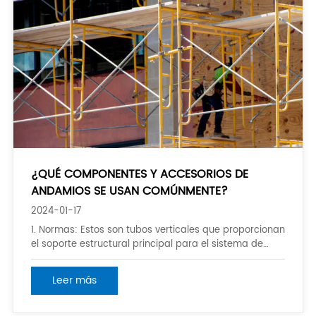
¿QUÉ COMPONENTES Y ACCESORIOS DE
ANDAMIOS SE USAN COMÚNMENTE?
2024-01-17
1. Normas: Estos son tubos verticales que proporcionan
el soporte estructural principal para el sistema de
andamios. Por lo general, están hechos de acero y
vienen en varias longitudes. 2. libros mayores: tubos
Leer más
horizontales que conectan los estándares entre sí,
proporcionando soporte adicional y estabilidad a la
scaff