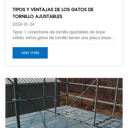
TIPOS Y VENTAJAS DE LOS GATOS DE
TORNILLO AJUSTABLES
2024-01-24
Tipos: 1. conectores de tornillo ajustables de base
sólida: estos gatos de tornillo tienen una placa base
sólida que proporciona estabilidad y soporte al
sistema de andamios. Se usan comúnmente en
Leer más
aplicaciones donde se requiere una base sólida y
segura. 2. base hueca de tornillo ajustable Jacks:
estos sc