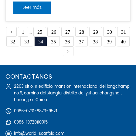
captación para atrapar a los trabajadores que se
Leer más
caen del andamio. 2. Instale barandillas y pasamanos
para evitar que los trabajadores se caigan del
andamio.
<
1
...
25
26
27
28
29
30
31
32
33
34
35
36
37
38
39
40
>
CONTÁCTANOS
2203 sitio, 1r edificio, mansión internacional del longchamp,
no.9, camino del xiangfu, distrito del yuhua, changsha ,
hunan, p.r. China
0086-0731-8873-9521
0086-19720110015
info@world-scaffold.com