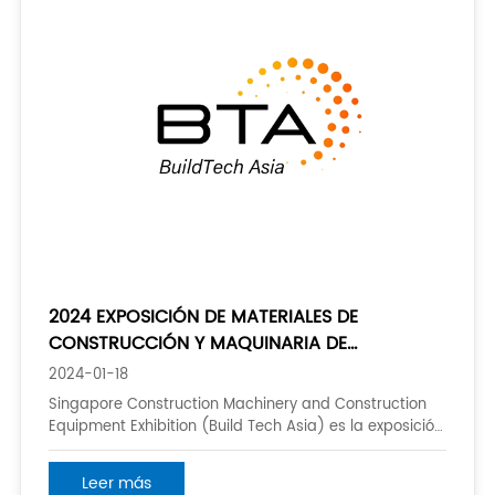
2024 EXPOSICIÓN DE MATERIALES DE
CONSTRUCCIÓN Y MAQUINARIA DE
CONSTRUCCIÓN DE SINGAPUR
2024-01-18
Singapore Construction Machinery and Construction
Equipment Exhibition (Build Tech Asia) es la exposición
de maquinaria de construcción y equipos de
construcción más grande e influyente de Singapur.
Leer más
Debido a su popularidad, los organizadores decidieron