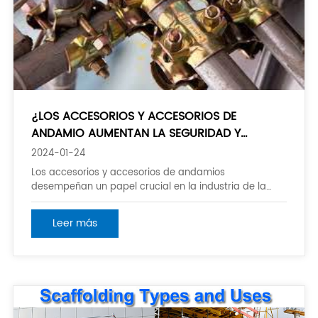
¿LOS ACCESORIOS Y ACCESORIOS DE
ANDAMIO AUMENTAN LA SEGURIDAD Y
REDUCEN EL COSTO DE CONSTRUCCIÓN?
2024-01-24
Los accesorios y accesorios de andamios
desempeñan un papel crucial en la industria de la
construcción al proporcionar los componentes
necesarios para configurar y asegurar las estructuras
Leer más
de andamios. Estos componentes incluyen los
acopladores, las abrazaderas, los eslabones giratorios,
los apoyos ajustables, y el otro hardware que se
asegura que el andamio es estable, secur