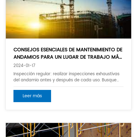
CONSEJOS ESENCIALES DE MANTENIMIENTO DE
ANDAMIOS PARA UN LUGAR DE TRABAJO MÁS
SEGURO
2024-01-17
Inspección regular: realizar inspecciones exhaustivas
del andamio antes y después de cada uso. Busque
cualquier signo de daño, como componentes
doblados o retorcidos, piezas faltantes o corrosión.
Leer más
Asegúrese de que todos los componentes estén en
buenas condiciones de funcionamiento y reemplace
las piezas dañadas o desgastadas. 2.