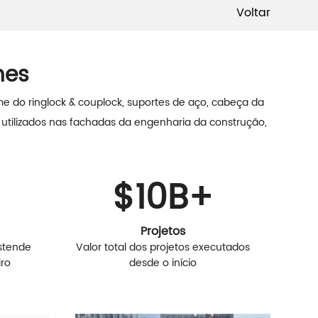
Voltar
mes
e do ringlock & couplock, suportes de aço, cabeça da
 utilizados nas fachadas da engenharia da construção,
$
10
B+
Projetos
stende
Valor total dos projetos executados
iro
desde o início