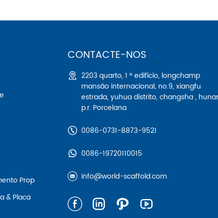
CONTACTE-NOS
2203 quarto, 1 ° edifício, longchamp
mansão internacional, no.9, xiangfu
me
estrada, yuhua distrito, changsha , huna
p.r. Porcelana
0086-0731-8873-9521
0086-19720110015
info@world-scaffold.com
mento Prop
a & Placa