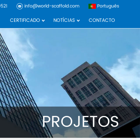
521
info@world-scaffold.com
Português
CERTIFICADO
NOTÍCIAS
CONTACTO
PROJETOS