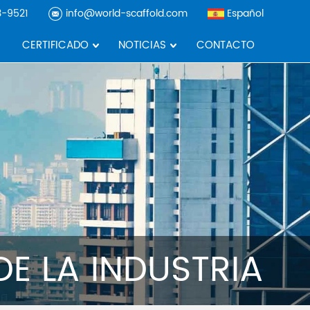
3-9521
info@world-scaffold.com
Español
CERTIFICADO
NOTICIAS
CONTACTO
DE LA INDUSTRIA