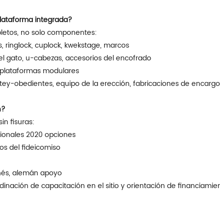
lataforma integrada?
letos, no solo componentes:
, ringlock, cuplock, kwekstage, marcos
l gato, u-cabezas, accesorios del encofrado
s, plataformas modulares
ftey-obedientes, equipo de la erección, fabricaciones de encarg
n?
in fisuras:
icionales 2020 opciones
ios del fideicomiso
onés, alemán apoyo
rdinación de capacitación en el sitio y orientación de financiami