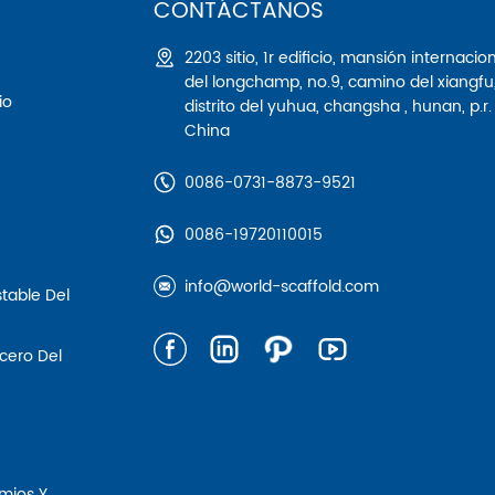
CONTÁCTANOS
2203 sitio, 1r edificio, mansión internacio
del longchamp, no.9, camino del xiangfu
io
distrito del yuhua, changsha , hunan, p.r.
China
0086-0731-8873-9521
0086-19720110015
info@world-scaffold.com