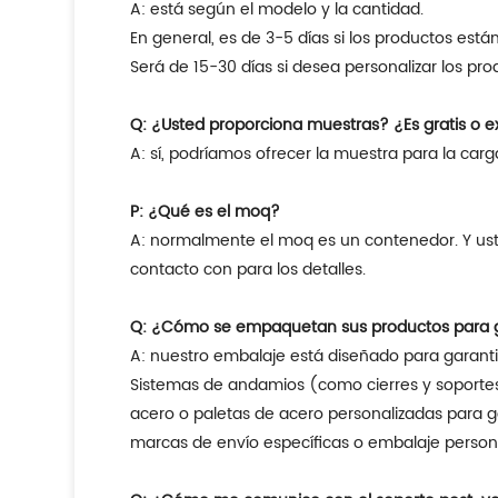
A: está según el modelo y la cantidad.
En general, es de 3-5 días si los productos están
Será de 15-30 días si desea personalizar los pr
Q: ¿Usted proporciona muestras? ¿Es gratis o e
A: sí, podríamos ofrecer la muestra para la carg
P: ¿Qué es el moq?
A: normalmente el moq es un contenedor. Y usted puede mezclar diversos artículos en un container.but para el requisito especial, usted puede entrarnos en
contacto con para los detalles.
Q: ¿Cómo se empaquetan sus productos para ga
A: nuestro embalaje está diseñado para garanti
Sistemas de andamios (como cierres y soportes
acero o paletas de acero personalizadas para ga
marcas de envío específicas o embalaje person