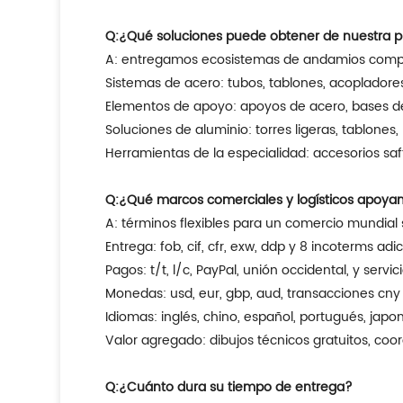
Q:
¿Qué soluciones puede obtener de nuestra p
A: entregamos ecosistemas de andamios comp
Sistemas de acero: tubos, tablones, acopladores
Elementos de apoyo: apoyos de acero, bases de
Soluciones de aluminio: torres ligeras, tablone
Herramientas de la especialidad: accesorios sa
Q:
¿Qué marcos comerciales y logísticos apoya
A: términos flexibles para un comercio mundial s
Entrega: fob, cif, cfr, exw, ddp y 8 incoterms ad
Pagos: t/t, l/c, PayPal, unión occidental, y servic
Monedas: usd, eur, gbp, aud, transacciones cny
Idiomas: inglés, chino, español, portugués, jap
Valor agregado: dibujos técnicos gratuitos, coo
Q:
¿Cuánto dura su tiempo de entrega?