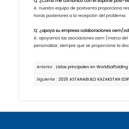
Q: ¿Cómo me comunico con el soporte post-v
A: nuestro equipo de postventa proporciona respuesta 24/7 a través de correo electrónico oficial/whatsapp/teléfono, ofreciendo soluciones dentro de las 24
horas posteriores a la recepción del problema.
Q: ¿apoya su empresa colaboraciones oem/o
A: apoyamos las asociaciones oem (marca del cliente) y odm (diseño personalizado). Los colores, logotipos y envases de los productos se pueden
personalizar, siempre que se proporcione la do
Anterior :
Listas principales en WorldSaffolding
Siguiente :
2026 ASTANABUILD KAZAKSTAN EDIFI