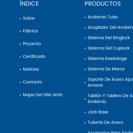
ÍNDICE
PRODUCTOS
Andamio Tubo
Sobre
Acoplador Del Andam
Fábrica
Sistema Del Ringlock
Proyecto
Sistema Del Cuplock
Certificado
Sistema Kwekstage
Sistema De Marco
Noticias
Soporte De Acero Ajustable Del
Contacto
Amarre
Mapa Del Sitio Web
Tablón Y Tablero De Acero Del
Andamio
Jack Base
Tubería De Acero
Accesorios Para Andamios Y