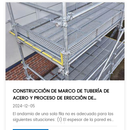
CONSTRUCCIÓN DE MARCO DE TUBERÍA DE
ACERO Y PROCESO DE ERECCIÓN DE
ANDAMIOS
2024-12-05
El andamio de una sola fila no es adecuado para las
siguientes situaciones: (1) El espesor de la pared es
menor o igual a 180mm; (2) La altura del edificio