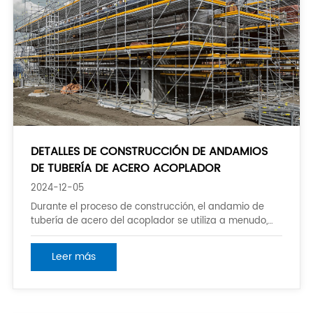
DETALLES DE CONSTRUCCIÓN DE ANDAMIOS
DE TUBERÍA DE ACERO ACOPLADOR
2024-12-05
Durante el proceso de construcción, el andamio de
tubería de acero del acoplador se utiliza a menudo,
por lo que su papel es evidente. Sin ella, el proyecto no
se puede llevar a cabo sin problemas. Además, el
Leer más
andamio de tubería de acero acoplador
generalmente utiliza andamios y soportes de
encofrado para diferentes propósitos para diferentes
tipos