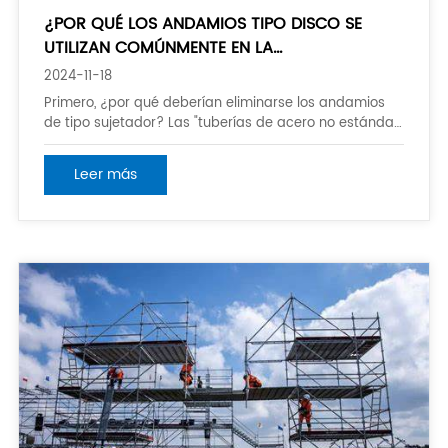
¿POR QUÉ LOS ANDAMIOS TIPO DISCO SE
UTILIZAN COMÚNMENTE EN LA
CONSTRUCCIÓN DE INGENIERÍA AHORA?
2024-11-18
Primero, ¿por qué deberían eliminarse los andamios
de tipo sujetador? Las "tuberías de acero no estándar"
son populares, y el grosor de la pared de las tuberías
de acero generalmente no cumple con el estándar. La
Leer más
especificación requiere que el espesor de pared de
las tuberías de acero sea de 3,5 ± 0,5mm. Los tubos
de acero marcados como 3mm de espesor en th