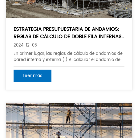
ESTRATEGIA PRESUPUESTARIA DE ANDAMIOS:
REGLAS DE CÁLCULO DE DOBLE FILA INTERNAS
Y EXTERNAS
2024-12-05
En primer lugar, las reglas de cálculo de andamios de
pared interna y externa (I) Al calcular el andamio de
la pared interna y externa, no se deducirá el área
ocupada por aberturas de puertas y ventanas,
Leer más
aberturas de círculos vacíos, etc. (II) Cuando la altura
del mismo edificio es diferente, debe ser