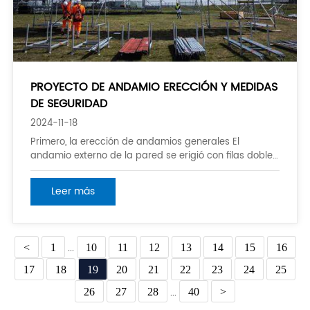
PROYECTO DE ANDAMIO ERECCIÓN Y MEDIDAS
DE SEGURIDAD
2024-11-18
Primero, la erección de andamios generales El
andamio externo de la pared se erigió con filas dobles
de tubos de acero del andamio Φ48 y sus sujeciones
de conexión a juego. Dependiendo de las diferentes
Leer más
partes, se erigió desde el suelo y la parte superior del
sótano. Antes de erectar desde la cima o
<
1
...
10
11
12
13
14
15
16
17
18
19
20
21
22
23
24
25
26
27
28
...
40
>