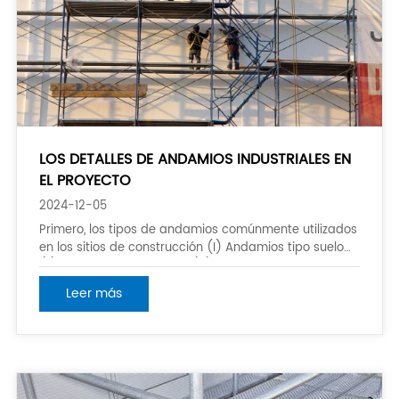
LOS DETALLES DE ANDAMIOS INDUSTRIALES EN
EL PROYECTO
2024-12-05
Primero, los tipos de andamios comúnmente utilizados
en los sitios de construcción (I) Andamios tipo suelo
(Ii) Andamios tipo puerta (Iii) Andamios tipo tazón
(Iv) Andamios tipo socket (V) Andamios de piso
Leer más
completo (Vi) Andamios en voladizo (Vii) Andamios
de elevación adjuntos (comúnmente utilizados en hi)